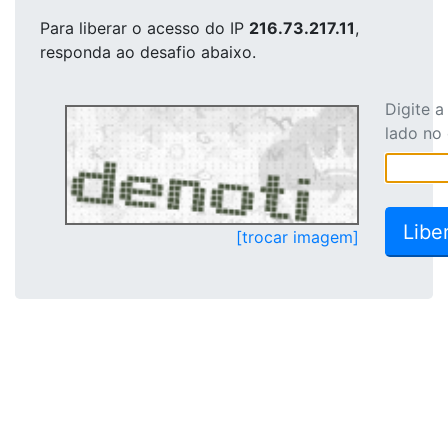
Para liberar o acesso
do IP
216.73.217.11
,
responda ao desafio abaixo.
Digite 
lado no
[trocar imagem]