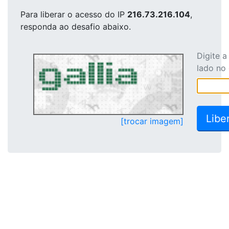
Para liberar o acesso
do IP
216.73.216.104
,
responda ao desafio abaixo.
Digite 
lado no
[trocar imagem]